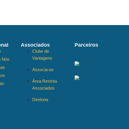
onal
Associados
Parceiros
e
Clube de
Vantagens
e Nós
ias
Associa-se
tos
Área Restrita
to
Associados
Diretoria