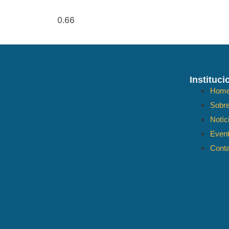
Instituci
Hom
Sobr
Notíc
Even
Conta